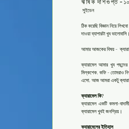
ঋ ষি ক  দা শ গু প্ত  - 
 সুইডেন
ঠিক করেছি বিজ্ঞান নিয়ে লিখব
দাওয়া ব্যাপারটা খুব ভালোবাস
আমার আজকের বিষয় -  ক্যার
ক্যারামেল আমার খুব পছন্দের
মিল্কশেক, কফি - তোমরাও নিশ্
এসো, আজ আমরা একটু ক্যারাম
ক্যারামেল কি?           
ক্যারামেল একটি কমলা-বাদামী
ক্যারামেল খুবই জনপ্রিয়।
ক্যারামেলের ইতিহাস