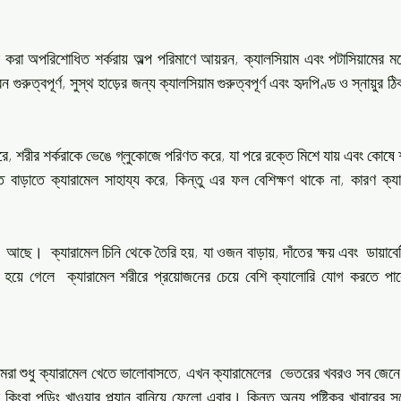
 করা অপরিশোধিত শর্করায় অল্প পরিমাণে আয়রন, ক্যালসিয়াম এবং পটাসিয়ামের ম
ুরুত্বপূর্ণ, সুস্থ হাড়ের জন্য ক্যালসিয়াম গুরুত্বপূর্ণ এবং হৃদপিণ্ড ও স্নায়ুর
পরে, শরীর শর্করাকে ভেঙে গ্লুকোজে পরিণত করে, যা পরে রক্তে মিশে যায় এবং কোষ
 বাড়াতে ক্যারামেল সাহায্য করে, কিন্তু এর ফল বেশিক্ষণ থাকে না, কারণ ক্যারা
 আছে।  ক্যারামেল চিনি থেকে তৈরি হয়, যা ওজন বাড়ায়, দাঁতের ক্ষয় এবং  ডায়াবে
য়ে গেলে  ক্যারামেল শরীরে প্রয়োজনের চেয়ে বেশি ক্যালোরি যোগ করতে পারে - 
া শুধু ক্যারামেল খেতে ভালোবাসতে, এখন ক্যারামেলের  ভেতরের খবরও সব জেনে 
িংবা পুডিং খাওয়ার প্ল্যান বানিয়ে ফেলো এবার। কিন্তু অন্য পুষ্টিকর খাবারের সঙ