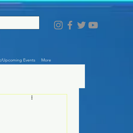
t/Upcoming Events
More