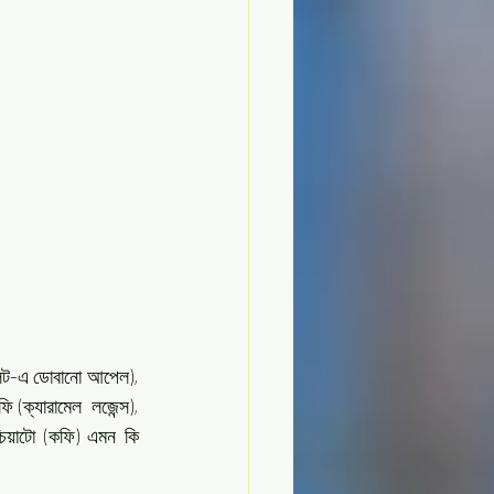
কলেট-এ ডোবানো আপেল), 
 (ক্যারামেল  লজেন্স), 
চিয়াটো (কফি) এমন কি 