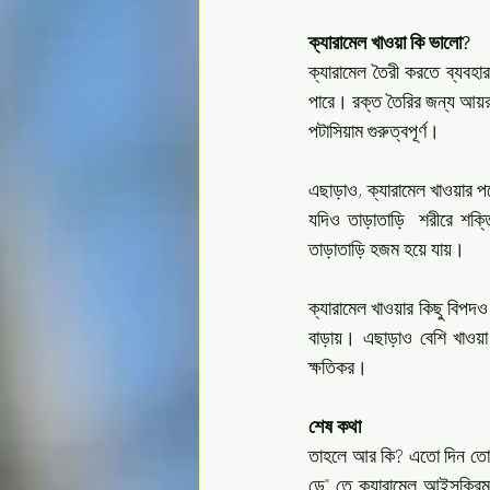
ক্যারামেল খাওয়া কি ভালো?
ক্যারামেল তৈরী করতে ব্যবহার
পারে। রক্ত তৈরির জন্য আয়রন গ
পটাসিয়াম গুরুত্বপূর্ণ।
এছাড়াও, ক্যারামেল খাওয়ার 
যদিও তাড়াতাড়ি  শরীরে শক্তি
তাড়াতাড়ি হজম হয়ে যায়।
ক্যারামেল খাওয়ার কিছু বিপদও 
বাড়ায়। এছাড়াও বেশি খাওয়া হ
ক্ষতিকর।
শেষ কথা
তাহলে আর কি? এতো দিন তোমর
ডে" তে ক্যারামেল আইসক্রিম ক