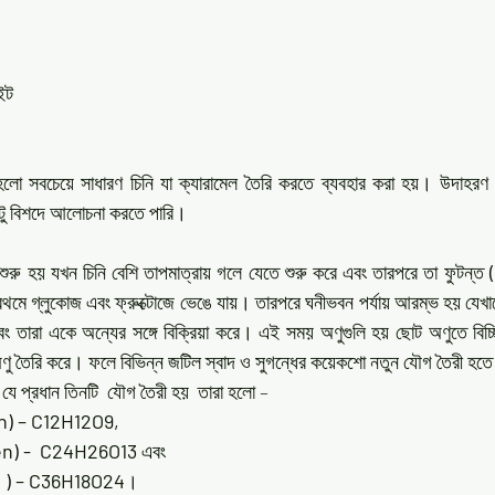
ইট
) হলো সবচেয়ে সাধারণ চিনি যা ক্যারামেল তৈরি করতে ব্যবহার করা হয়। উদাহরণ
টু বিশদে আলোচনা করতে পারি। 
শুরু হয় যখন চিনি বেশি তাপমাত্রায় গলে যেতে শুরু করে এবং তারপরে তা ফুটন্ত
 
মে গ্লুকোজ এবং ফ্রুক্টোজে ভেঙে যায়। তারপরে ঘনীভবন পর্যায় আরম্ভ হয় যেখান
 তারা একে অন্যের সঙ্গে বিক্রিয়া করে। এই সময় অণুগুলি হয় ছোট অণুতে বিচ্ছিন
ণু তৈরি করে। ফলে বিভিন্ন জটিল স্বাদ ও সুগন্ধের কয়েকশো নতুন যৌগ তৈরী হত
যে প্রধান তিনটি  যৌগ তৈরী হয়  তারা হলো –
) – C12H12O9,  
en) -  C24H26O13
 এবং
 ) – C36H18O24
।