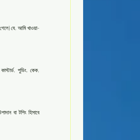
 গেলে) যে, আমি খাওয়া-
স্টার্ড, পুডিং, কেক, 
পাদান বা টপিং হিসাবে 