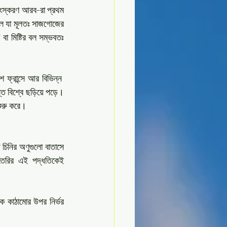
সংস্করণ আরব-রা প্রথম 
িল যা মূলতঃ সাজগোজের 
"
 বা মিষ্টির বল সম্ভবতঃ 
্রান্সে আর বিভিন্ন  
স্ত বিশ্বে ছড়িয়ে পড়ে।
শুরু করে। 
িনির অণুগুলো বাতাসে 
 তৈরির এই পদ্ধতিকেই 
ক কাঠামোর উপর নির্ভর 