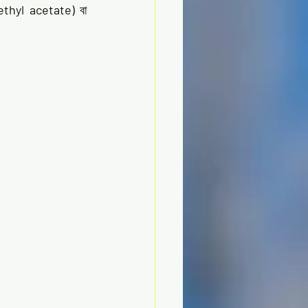
ethyl acetate)
 বা 