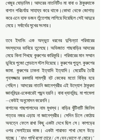
খেজুর ঘোড়ানিম। আদরের নাতনিটিও মা বাবা ও ঠাকুরদাকে 
বাগান পরিচর্যায় সাহায্য করে থাকে।কোথা থেকে জোগাড় 
করে এনে হাফ ডজন তুঁতেগাছ লাগিয়ে দিয়েছিল সেই আদুরে 
মেয়ে। সর্বার্থের সুখের সংসার।
তবে ইদানিং এক অদ্ভুত ধরনের দুশ্চিন্তা পরিবারের 
সদস্যদের ভাবিয়ে তুলেছে। অভিজাত গাছবাড়ির আদরের 
মেয়ে কিনা শিখছে কুরুশের কারিকুরি। পরিবারের মান সম্মান 
ডুবিয়ে পুজো পেন্ডালে স্টল দিয়েছে। কুরুশের পুতুল, কুরুশের 
জামা, কুরুশের ঢাকনা ইত্যাদি ইত্যাদি। মেয়েটির তৈরী 
গৃহসজ্জার রকমারি সামগ্রী হট কেকের মতো বিক্রি হয়ে 
গেছিল। আদরের নাতনি জ্ঞানেশ্বরীর এই উদ্যোগ ঠাকুরদা 
জ্ঞানবিন্দুর একেবারেই পছন্দ হয়নি।‌ বাবা ধ্যানবিন্দু, মা পামেলা 
—কেউই অনুমোদন করেননি।
বাগানের গাছপালাদের নাম মুখস্থ। বাড়ির খুঁটিনাটি জিনিস 
পত্তর নজর এড়ায় না জ্ঞানেশ্বরীর। সেদিন চিলে কোঠায় 
অযত্নে ফেলে রাখা কিছু একটা দেখে ছিল সে। কাপড়ের 
ওপর সেলাইয়ের কাজ। একটা পারাবত পাখা মেলে উড়ে 
যাচ্ছে।‌ "
যাও পাখি বলো তারে / সে যেন ভোলে না মোরে
।" 