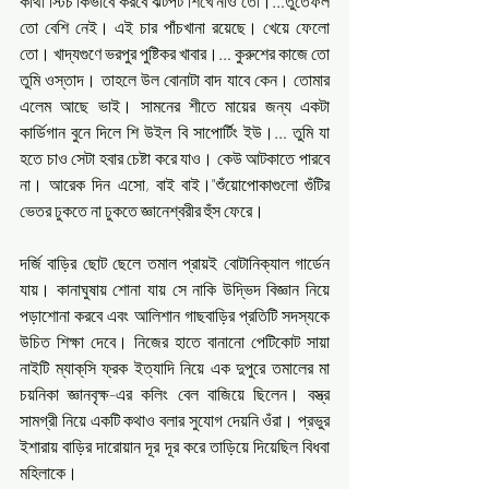
কাঁথা স্টিচ কিভাবে করবে ঝটপট শিখে নাও তো।…তুঁতেফল 
তো বেশি নেই। এই চার পাঁচখানা রয়েছে। খেয়ে ফেলো 
তো। খাদ্যগুণে ভরপুর পুষ্টিকর খাবার।… কুরুশের কাজে তো 
তুমি ওস্তাদ। তাহলে উল বোনাটা বাদ যাবে কেন। তোমার 
এলেম আছে ভাই। সামনের শীতে মায়ের জন্য একটা 
কার্ডিগান বুনে দিলে শি উইল বি সাপোর্টিং ইউ।… তুমি যা 
হতে চাও সেটা হবার চেষ্টা করে যাও। কেউ আটকাতে পারবে 
না। আরেক দিন এসো, বাই বাই।"শুঁয়োপোকাগুলো গুঁটির 
ভেতর ঢুকতে না ঢুকতে জ্ঞানেশ্বরীর হুঁস ফেরে।
দর্জি বাড়ির ছোট ছেলে তমাল প্রায়ই বোটানিক্যাল গার্ডেন 
যায়। কানাঘুষায় শোনা যায় সে নাকি উদ্ভিদ বিজ্ঞান নিয়ে 
পড়াশোনা করবে এবং আলিশান গাছবাড়ির প্রতিটি সদস্যকে 
উচিত শিক্ষা দেবে। নিজের হাতে বানানো পেটিকোট সায়া 
নাইটি ম্যাক্‌সি ফ্রক ইত্যাদি নিয়ে এক দুপুরে তমালের মা 
চয়নিকা জ্ঞানবৃক্ষ-এর কলিং বেল বাজিয়ে ছিলেন। বস্ত্র 
সামগ্রী নিয়ে একটি কথাও বলার সুযোগ দেয়নি ওঁরা। প্রভুর 
ইশারায় বাড়ির দারোয়ান দূর দূর করে তাড়িয়ে দিয়েছিল বিধবা 
মহিলাকে।