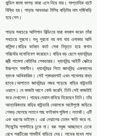
বান্ডিল জামা কাপড় কারা এসে নিয়ে যায়। সাপ্তাহিক হাটে 
বিক্রি হয়। পাড়ার আধভাঙা টালির বাড়িটার নাম দর্জিবাড়ি 
হয়ে গেল।
পাড়ার সবচেয়ে আলিশান বিল্ডিংয়ে যারা বসবাস করেন‌ তাঁরা 
সবচেয়ে পুরনো। শুধু পুরনো নয় বলা যায় এলাকার আদি 
বাসিন্দা।বাড়ির বর্তমান কর্তা সেবা নিবৃত্ত হয়ে বাগান 
পরিচর্যায় মনোনিবেশ করেছেন। বাড়ির বড় ছেলে ধ্যানবিন্দুর 
স্ত্রী পামেলা বোটানির লেকচারার। ধ্যানবিন্দু আইটি সেক্টরে 
উচ্চপদে সমাসীন। ধ্যানবিন্দুর পিতা জ্ঞানবিন্দু এককালের 
ব্যাংক আধিকারিক। সেই শ্বশুরমশাই এখন পামেলার বাধ্য 
ছাত্র।‌আপাতত‌ জ্ঞানবিন্দুর নজর পড়েছে বাড়ির বাউন্ডারি 
ওয়ালে।‌ যে কাজটা আগে কেউ করেনি, তিনি সেই কাজটাই 
করে দেখালেন। গাছের দেয়াল বানিয়ে নিয়েছেন তিনি। তাঁর 
আন্তরিকতায় বাড়ির বাউন্ডারি দেয়ালকে আষ্টেপৃষ্ঠে জড়িয়ে 
শেকড় মেলেছে লতানে গাছ ফাইকাস পুমিলা। লতাবট। এটি 
এক ধরণের ভাইন্‌স। এরা দেয়ালের তেমন ক্ষতি করে না, 
সিমেন্টের প্লাস্টারে ঢুকে না। বরং সবুজ আচ্ছাদনে ঢেকে 
রেখে প্রাচীরের গাম্ভীর্য বাড়িয়ে দেয়। লাভের মধ্যে লাভ 