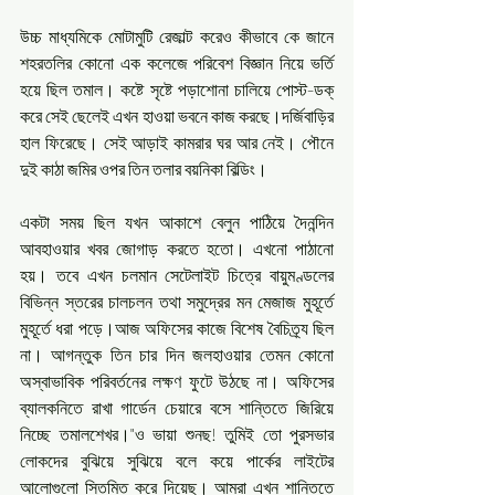
উচ্চ মাধ্যমিকে মোটামুটি রেজাল্ট করেও কীভাবে কে জানে 
শহরতলির কোনো এক কলেজে পরিবেশ বিজ্ঞান নিয়ে ভর্তি 
হয়ে ছিল তমাল। কষ্টে সৃষ্টে পড়াশোনা চালিয়ে পোস্ট-ডক্‌ 
করে সেই ছেলেই এখন হাওয়া ভবনে কাজ করছে।দর্জিবাড়ির 
হাল ফিরেছে। সেই আড়াই কামরার ঘর আর নেই। পৌনে 
একটা সময় ছিল যখন আকাশে বেলুন‌ পাঠিয়ে দৈনন্দিন 
আবহাওয়ার খবর জোগাড় করতে হতো।‌ এখনো পাঠানো 
হয়। তবে এখন চলমান সেটেলাইট চিত্রে বায়ুমণ্ডলের 
বিভিন্ন স্তরের চালচলন তথা সমুদ্রের মন মেজাজ মুহূর্তে 
মুহূর্তে ধরা পড়ে।আজ অফিসের কাজে বিশেষ বৈচিত্র্য ছিল 
না।‌ আগন্তুক তিন চার দিন জলহাওয়ার তেমন কোনো 
অস্বাভাবিক পরিবর্তনের লক্ষণ ফুটে উঠছে না। অফিসের 
ব্যালকনিতে রাখা গার্ডেন চেয়ারে বসে শান্তিতে জিরিয়ে 
নিচ্ছে তমালশেখর।"ও ভায়া শুনছ! তুমিই তো পুরসভার 
লোকদের বুঝিয়ে সুঝিয়ে বলে কয়ে পার্কের লাইটের 
আলোগুলো স্তিমিত করে দিয়েছ। আমরা এখন শান্তিতে 