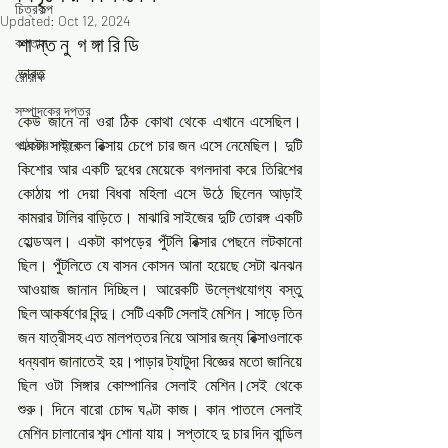
চিত্রকল্প
Updated:
Oct 12, 2024
শা ন্ত নু  গ ঙ্গা রি ডি
কলতান
ভারত
রোয়াক
সম্পাদকের দপ্তর
কেউ জানে না ওরা ঠিক কোথা থেকে এখানে এসেছিল।‌ 
একটা সাইকেল রিক্সায় চেপে চার জন এসে নেমেছিল। দুটি 
পাঠকের দপ্তর
কিশোর আর একটি দুধের মেয়েকে বগলদাবা করে তিরিশের 
কোঠায় পা দেয়া বিধবা মহিলা এসে উঠে ছিলেন আড়াই 
কামরার টালির বাড়িতে। মাঝারি সাইজের দুটি তোরঙ্গ একটি 
হোল্ডঅল। একটা কাপড়ের পুঁটলি রিক্সার পেছনে লটকানো 
ছিল। পুঁটলিতে যে বাসন কোসন আনা হয়েছে সেটা ঝনঝন 
আওয়াজ জানান দিচ্ছিল। আরেকটি উল্লেখযোগ্য বস্তু 
ছিল আকর্ষণের বিন্দু। সেটি একটি সেলাই মেশিন। সাড়ে তিন 
জন যাত্রীসহ এত মালপত্তর নিয়ে আসার জন্য রিক্সাওলাকে 
ধন্যবাদ জানাতেই হয়।পাড়ার ট্যাটুদা বিজ্ঞের মতো জানিয়ে 
ছিল ওটা সিঙ্গার কোম্পানির সেলাই মেশিন।সেই থেকে 
শুরু। দিনে বারো চোদ্দ ঘণ্টা কাজ। কান পাতলে সেলাই 
মেশিন চালানোর শব্দ শোনা যায়। সপ্তাহে দু চার দিন বান্ডিল 