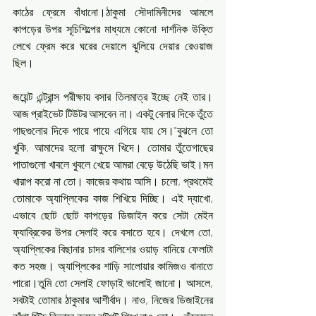
কাঠের ফ্রেমে বাঁধানো।ঠাকুমা সৌদামিনীদের আমলে 
কাপড়ের উপর সূচিশিল্পের মাধ্যমে কোনো দার্শনিক উক্তি 
লেখে ফ্রেম করে ঘরের দেয়ালে ঝুলিয়ে দেয়ার রেওয়াজ 
ছিল।
জয়েন্ট এন্ট্রান্স পরীক্ষায় বসার তিলমাত্র ইচ্ছে নেই তার।‌ 
আজ প্রাইভেট টিউটর আসবেন না। একটু বেলার দিকে তুঁতে 
গাছগুলোর দিকে পায়ে পায়ে এগিয়ে যায় সে।"বুঝলে তো 
খুকি, আমাদের হলো রাক্ষুসে খিদে। তোমার তুঁতেগাছের 
পাতাগুলো খাবলে খুবলে খেয়ে আমরা বেড়ে উঠেছি ভাই।মন 
খারাপ করো না তো। কাজের কথায় আসি। চলো, প্রথমেই 
তোমাকে অ্যাপ্লিকের কাজ শিখিয়ে দিচ্ছি। এই দ্যাখো, 
এভাবে ছোট ছোট কাপড়ের ডিজাইন করে সেটা মেইন 
ফ্যাব্রিকের উপর সেলাই করে বসাতে হবে। দেখলে তো, 
অ্যাপ্লিকের বিছানার চাদর বালিশের ওয়াড় বানিয়ে ফেলাটা 
কত সহজ।‌ অ্যাপ্লিকের শাড়ি সালোয়ার কামিজও বানাতে 
পারো।তুমি তো সেলাই ফোড়াই ভালোই জানো।‌ আসলে, 
সবটাই তোমার ঠাকুমার আশীর্বাদ। নাও, নিজের ডিজাইনের 