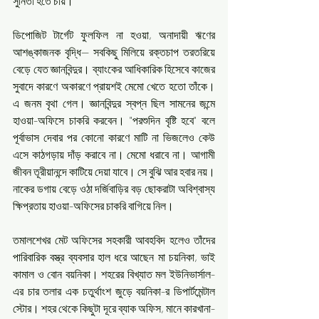
সুনিতা হতে চায়।"
ডিপোজিট টার্গেট ফুলফিল না হওয়া, অনাদায়ী ঋণের 
আশঙ্কাজনক বৃদ্ধি— সবকিছু মিলিয়ে রক্তচাপ তরতরিয়ে 
বেড়ে যেত জ্ঞানবিন্দুর। ব্যাংকের আধিকারিক হিসেবে কাজের 
সুবাদে কারণে অকারণে প্রায়শই মেমো খেতে হতো তাঁকে। 
এ জনম বৃথা গেল। জ্ঞানবিন্দুর স্বপ্ন ছিল সামনের জন্মে 
হাওয়া-অফিসে চাকরি করবেন। "পরশুদিন বৃষ্টি হবে" বলে 
পূর্বাভাস দেবার পর কোনো কারণে মাটি না ভিজলেও কেউ 
এসে কাঠগড়ায় দাঁড় করাবে না। মেমো ধরাবে না। আগামী 
জীবন তূরীয়ানন্দে কাটিয়ে দেয়া যাবে।‌ সে বুঝি আর হবার নয়। 
নাকের ডগায় বেড়ে ওঠা দর্জিবাড়ির বড় ছোকরাটা অবিশ্বাস্য 
ক্ষিপ্রতায় হাওয়া-অফিসের চাকরি বাগিয়ে নিল।
তমালশেখর মেট অফিসের সহকারী আবহবিদ হলেও তাঁদের 
পারিবারিক বস্ত্র ব্যবসার হাল ধরে আছেন মা চয়নিকা, ভাই 
কামাল ও বোন বয়নিকা। শহরের বিখ্যাত মল ইউনিভার্সাল-
এর চার তলার এক চতুর্থাংশ জুড়ে বয়নিকা-র ডিপার্টমেন্টাল 
স্টোর।‌ শহর থেকে কিছুটা দূরে ব্যাক অফিস, মানে কারখানা-