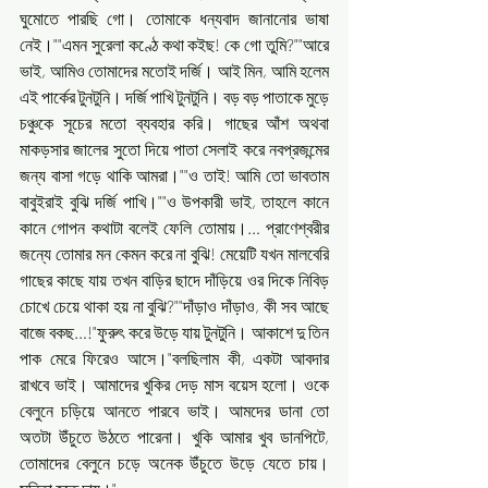
ঘুমোতে পারছি গো। তোমাকে ধন্যবাদ জানানোর ভাষা 
নেই।""এমন সুরেলা কণ্ঠে কথা কইছ! কে গো তুমি?""আরে 
ভাই, আমিও তোমাদের মতোই দর্জি। আই মিন, আমি হলেম 
এই পার্কের টুনটুনি। দর্জি পাখি টুনটুনি। বড় বড় পাতাকে মুড়ে 
চঞ্চুকে সূচের মতো ব্যবহার করি। গাছের আঁশ অথবা 
মাকড়সার জালের সুতো দিয়ে পাতা সেলাই করে নবপ্রজন্মের‌ 
জন্য বাসা গড়ে থাকি আমরা।""ও তাই! আমি তো ভাবতাম 
বাবুইরাই বুঝি দর্জি পাখি।""ও উপকারী ভাই, তাহলে কানে 
কানে গোপন কথাটা বলেই ফেলি তোমায়।… প্রাণেশ্বরীর 
জন্যে তোমার মন কেমন করে না বুঝি! মেয়েটি যখন মালবেরি 
গাছের কাছে যায় তখন বাড়ির ছাদে দাঁড়িয়ে ওর দিকে নিবিড় 
চোখে চেয়ে থাকা হয় না বুঝি?""দাঁড়াও দাঁড়াও, কী সব আছে 
বাজে বকছ…!"ফুরুৎ করে উড়ে যায় টুনটুনি। আকাশে দু তিন 
পাক মেরে ফিরেও আসে।"বলছিলাম কী, একটা আবদার 
রাখবে ভাই। আমাদের খুকির দেড় মাস বয়েস হলো। ওকে 
বেলুনে চড়িয়ে আনতে পারবে ভাই। আমদের ডানা তো 
অতটা উঁচুতে উঠতে পারেনা। খুকি আমার খুব ডানপিটে, 
তোমাদের বেলুনে চড়ে অনেক উঁচুতে উড়ে যেতে চায়। 