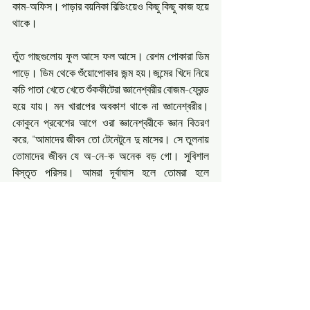
কাম-অফিস।‌ পাড়ার বয়নিকা বিল্ডিংয়েও কিছু কিছু কাজ হয়ে 
থাকে।
তুঁত গাছগুলোয় ফুল আসে ফল আসে। রেশম পোকারা ডিম 
পাড়ে। ডিম থেকে শুঁয়োপোকার জন্ম হয়।‌জন্মের খিদে নিয়ে 
কচি পাতা খেতে খেতে শুঁককীটেরা জ্ঞানেশ্বরীর বোজম‌-ফ্রেন্ড‌ 
হয়ে যায়।‌ মন খারাপের অবকাশ থাকে না জ্ঞানেশ্বরীর।
কোকুনে প্রবেশের আগে ওরা জ্ঞানেশ্বরীকে জ্ঞান বিতরণ 
করে, "আমাদের জীবন তো টেনেটুনে দু মাসের। সে তুলনায় 
তোমাদের জীবন যে অ-নে-ক অনেক বড় গো। সুবিশাল 
বিস্তৃত পরিসর। আমরা দূর্বাঘাস হলে তোমরা হলে 
আকাশলঙ্ঘি তমালতরু। শুধু কনফিডেন্সটা ধরে রাখো। 
আত্মবিশ্বাস থাকলে জীবনে সবকিছু পাওয়া যায়।"
"জান তো কামিনী সতী কোমল কুসুম অতি/ দূর হ’তে 
দেখিবারে, ছুঁইবারে নহে সে—/ দূর হ’তে মৃদু বায়, গন্ধ তার 
দিয়ে যায়...।"রবি ঠাকুরের পঙ্‌ক্তিগুলো স্মরণ করিয়ে দিতেই 
বোধকরি জ্যোৎস্না স্নাত রাতের জোনাকি জ্বলা সন্ধ্যায় পদ্ম 
দিঘির পাড়ে অগণিত কামিনী ফুল ফুটেছে। স্নিগ্ধ সুবাস 