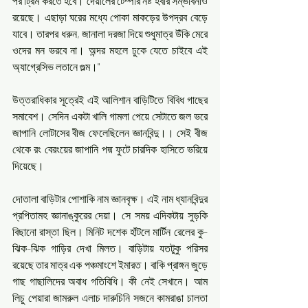
পর ট্রিম করতে হবে। দেয়ালের টেম্পার নষ্ট হবার সম্ভাবনাও 
রয়েছে। এছাড়া ঘরের মধ্যে পোকা মাকড়ের উপদ্রব বেড়ে 
যাবে। তারপর ধরুন, জানালা দরজা দিয়ে শুধুমাত্র উঁকি মেরে 
ওদের মন ভরবে না। অন্দর মহলে ঢুকে যেতে চাইবে এই 
অ্যাগ্রেসিভ লতানে গুল্ম।"
উত্তরাধিকার সূত্রেই এই আলিশান বাড়িটিতে বিবিধ গাছের 
সমাবেশ। সেদিন একটা খালি গামলা পেয়ে সেটাতে জল ভরে 
জাপানি লোটাসের বীজ ফেলেছিলেন জ্ঞানবিন্দু।। সেই বীজ 
থেকে রং বেরংয়ের জাপানি পদ্ম ফুটে চারদিক হাসিতে ভরিয়ে 
দিয়েছে।
দোতালা বাড়িটার পোশাকি নাম জ্ঞানবৃক্ষ। এই নাম ধ্যানবিন্দুর 
প্রপিতামহ জ্ঞানাঙ্কুরের দেয়া। সে সময় এদিকটায় সুড়কি 
বিছানো রাস্তা ছিল। মিনিট দশেক হাঁটলে মার্টিন রেলের কু-
ঝিক-ঝিক গাড়ির দেখা মিলত। বাড়িটায় যতটুকু পরিসর 
রয়েছে তার মাত্র এক পঞ্চমাংশে ইমারত। বাকি প্রাঙ্গন জুড়ে 
গাছ গাছালিদের অবাধ গতিবিধি। কী নেই সেখানে। আম 
লিচু পেয়ারা জামরুল এলাচ দারুচিনি সজনে কামরাঙা চালতা 