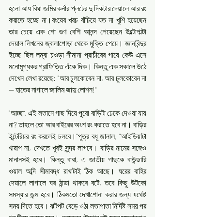
হলো আধ বিঘা জমির কর্নার প্লটের দু দিকটার দেয়ালে আর রং 
করাতে হচ্ছে না।রংয়ের খরচ বাঁচিয়ে যত না খুশি হয়েছেন 
তার চেয়ে এক শো গুণ বেশি আনন্দ পেয়েছেন উল্টোপাল্টা 
দেয়াল‌ লিখনের জ্বালাপোড়া থেকে মুক্তি পেয়ে।‌ জ্ঞানবিন্দুর 
ইচ্ছে ছিল লম্বা চওড়া সীমানা প্রাচীরের গায়ে কেউ এসে 
মনোমুগ্ধকর গ্রাফিত্তি এঁকে দিক। কিন্তু এক সকালে উঠে 
দেখেন লেখা রয়েছে: "আর চুলকোবেন‌ না, আর চুলকোবেন না
— হাতের নাগালে জালিম জাদু লোশন!"
"আচ্ছা, এই লতানে গাছ দিয়ে পুরো বাড়িটা ঢেকে দেওয়া যায় 
না? তাহলে তো আর বাইরের অংশ রং করাতে হবে না। বাড়ির 
ইন্টেরিয়র রং করলেই চলবে।"পুত্র বধূ জানাল, "আইডিয়াটা 
খারাপ না, দেখতে খুবই সুন্দর লাগবে। বাড়ির নামের সঙ্গেও 
মানানসই হবে। কিন্তু বাবা, এ জাতীয় গাছকে বাউন্ডারি 
ওয়াল অব্দি সীমাবদ্ধ রাখাটাই ঠিক আছে। ঘরের বাহির 
দেয়ালে লাগালে ঘর ঠান্ডা থাকবে‌ বটে, তবে কিছু উটকো 
সমস্যার জন্ম হবে। ঠিকমতো দেখাশোনা করার জন্য যথেষ্ট 
সময় দিতে হবে। ঝটপট বেড়ে ওঠা লতাপাতা নির্দিষ্ট সময় পর 