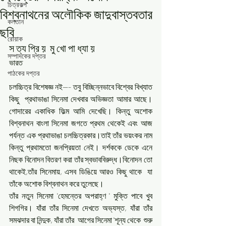
চিত্রকল্প
বিশ্বনাথনের অলৌকিক জাদুবাস্তবতার
কলতান
ছবি
রোয়াক
স ত্য প্রি য়  মু খো পা ধ্যা য়
সম্পাদকের দপ্তর
ভারত
পাঠকের দপ্তর
চলচ্চিত্র বিশেষজ্ঞ নই--- তবু বিচ্ছিন্নভাবে বিশ্বের বিখ্যাত 
কিছু  প্রথাভাঙা সিনেমা দেখবার অভিজ্ঞতা আমার আছে। 
গোদারের একাধিক ফিল্ম আমি দেখেছি। কিন্তু অশোক 
বিশ্বনাথন বাংলা সিনেমা জগতে প্রথম থেকেই এবং আজ 
পর্যন্ত এক প্রথাভাঙা চলচ্চিত্রকার।তাই তাঁর ভয়ংকর নাম 
কিন্তু প্রথামতো জনপ্রিয়তা নেই। দর্শককে ডেকে এনে 
নিছক বিনোদন বিতরণ করা তাঁর স্বভাববিরুদ্ধ।বিনোদন তো 
থাকেই,তাঁর সিনেমায়, এসব ডিঙিয়ে আরও কিছু থাকে  যা 
তাঁকে অশোক বিশ্বনাথন করে তুলেছে। 
তাঁর নতুন সিনেমা 'হেমন্তের অপরাহ্ণ ' মুক্তি পাবে খুব 
শিগগির। যাঁরা তাঁর সিনেমা দেখতে অভ্যস্ত, যাঁরা তাঁর 
সমঝদার বা নিন্দুক, যাঁরা তাঁর  আগের সিনেমা 'শূন্য থেকে  শুরু 