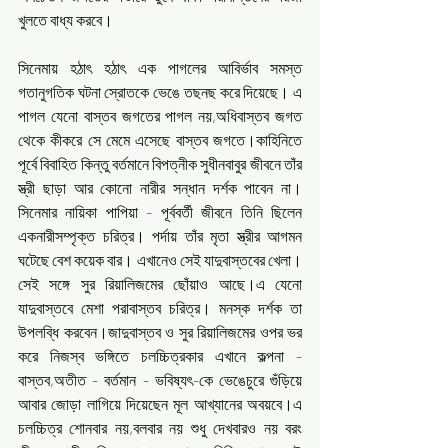
খুলতে বাধ্য করবে। 
সিনেমায় হঠাৎ হঠাৎ এক পাগলের আবির্ভাব সমস্ত 
গতানুগতিক ঘটনা স্রোতকে ভেঙে তছনছ করে দিয়েছে। এ 
পাগল যেনো বাস্তব জগতের পাগল নয়,অধিবাস্তব জগত 
থেকে কীকরে সে মেমে এসেছে বাস্তব জগতে।কাহিনিতে 
পূর্বে বিবাহিত কিন্তু বর্তমানে বিপত্নীক সুধীনবাবুর জীবনে তাঁর 
স্ত্রী ছাড়া আর কোনো নারীর সন্ধান দর্শক পাবেন না।
সিনেমার নায়িকা পাপিয়া - পূর্ববর্তী জীবনে তিনি ছিলেন 
একনারীসম্পৃক্ত চরিত্র। পর্দায় তাঁর মৃতা স্ত্রীর আগমন 
ঘটেছে বেশ কয়েক বার। এখানেও সেই যাদুবাস্তবের খেলা।
সেই সঙ্গে সুর রিয়ালিজমের ছোঁয়াও আছে।এ যেনো 
যাদুবাস্তবে মেশা পরাবাস্তব চরিত্র। মনস্ক দর্শক তা 
উপলব্ধি করবেন।জাদুবাস্তব ও সুর রিয়ালিজমের ওপর ভর 
করে নিজস্ব ভঙ্গিতে চলচ্চিত্রকার এখানে কল্পনা - 
বাস্তব,অতীত - বর্তমান - ভবিষ্যৎ-কে ভেঙেচুরে গুঁড়িয়ে 
আবার জোড়া লাগিয়ে দিয়েছেন মূল আখ্যানের অবয়বে।এ 
চলচ্চিত্র শোনবার নয়,বলবার নয় শুধু দেখবারও নয় বরং 