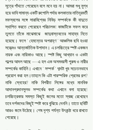
সূত্রে গাঁথতে পেরেছেন বলে মনে হয় না। আমরা শুধু মুগ্ধ 
হয়ে ভাবি সামান্য একটি রুপোলি পর্দায় কলকাতার নাতিদূরবর্তী 
মফস্বলের সঙ্গে সারাবিশ্বের নিবিড় সম্পর্ককে কী যাদুতে 
স্থাপিত করতে পেরেছেন পরিচালক! কাজটিকে সফল করে 
তুলতে তাঁকে মাঝেমাঝে  জাদুবাস্তবতের সাহায্য নিতে 
হয়েছে। ফলে ' হেমন্তের অপরাহ্ণ ' আঞ্চলিক ছবি হওয়া 
সত্ত্বেও আন্তর্জাতিক উপাদান। এ চলচ্চিত্রে স্পষ্ট একজন 
নায়ক এবং নায়িকাও আছে। স্পষ্ট কিছু আখ্যান ও একটা 
গল্পের আদল আছে --- এ হল এক অসমবয়সী পুরুষ ও নারীর 
সম্পর্কের কাহিনি। এখানে ' সম্পর্ক ' শব্দটা খুব সচেতনভাবে 
প্রয়োগ করা হল।তাহলে কি এটা পারস্পরিক প্রেমের গল্প? 
নাকি স্নেহের? নাকি বিপরীত লিঙ্গের মধ্যে মানবিক 
আদানপ্রদানসুলভ সম্পর্কের কথা এখানে বলা হয়েছে! 
চলচ্চিত্রকার সমস্ত কিছুই জলের মতো স্বচ্ছ রেখেছেন 
তবে দর্শকদের কিছুই স্পষ্ট করে বুঝিয়ে দেননি। তাতে ছবিটি 
আরও জমে উঠেছে। শেষ দৃশ্য পর্যন্ত উৎকন্ঠা ধরে রাখতে 
পেরেছে।