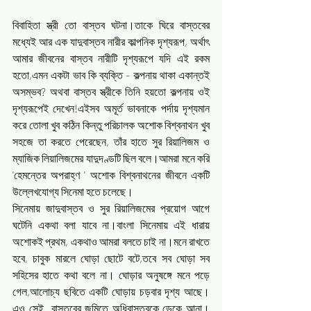
বিবাহিতা স্ত্রী তো বাস্তব ঘটনা।তাকে ঘিরে বাস্তবের 
মধ্যেই আর এক যাদুবাস্তব নারীর কাল্পনিক দৃশ্যরূপ, অর্থাৎ 
আমার জীবনের বাস্তব নারীটি দৃশ্যরূপে যদি এই রকম 
হতো,এমন একটা ভাব কি ব্যক্তি - কল্পনায় থাকা একান্তই 
অসম্ভব? অথবা বাস্তব স্ত্রীকে তিনি হয়তো কল্পনায় ওই 
দৃশ্যরূপেই দেখেন!এইসব অমূর্ত ভাবনাকে পর্দায় দৃশ্যমান 
করে তোলা খুব কঠিন কিন্তু পরিচালক অশোক বিশ্বনাথন খুব 
সহজে তা করতে পেরেছেন, তাঁর হাতে সুর রিয়ালিজম ও 
ম্যাজিক লিয়ালিজমের যাদুদণ্ডটি ছিল বলে।আমরা মনে করি 
'হেমন্তের অপরাহ্ণ ' অশোক বিশ্বনাথনের জীবনে একটি 
উল্লেখযোগ্য সিনেমা হতে চলেছে। 
সিনেমায় জাদুবাস্তব ও সুর রিয়ালিজমের প্রয়োগ আগে 
ঘটেনি একথা বলা যাবে না।বাংলা সিনেমায় এই ধারায় 
অশোকই প্রথম, একথাও আমরা বলতে চাই না।মনে রাখতে 
হবে, চাবুক মারলে ঘোড়া ছোটে বটে,তবে সব ঘোড়া সব 
সহিসের হাতে কথা বলে না। ঘোড়ার অনুষঙ্গে মনে পড়ে 
গেল,আলোচ্য ছবিতে একটি ঘোড়ায় চড়বার দৃশ্য আছে। 
এও সেই  বাস্তবের জমিতে অধিবাস্তবকে ডেকে আনা।