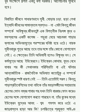
খুব সংক্ষেপে গল্পটা একটু বলা দরকার। আলোচনার সুবিধে 
হবে।
বিবাহিত জীবনে সাধারণভাবে সুখী, ঘোড়ায় চড়া, ছড়া লেখা 
ইত্যাদি জীবনের সামান্যতম স্বপ্নও - না -মেটা কিন্তু জীবন 
সম্পর্কে  অবিক্ষুব্ধ,জীবনতুষ্ট এক বিপত্নীক নিঃসঙ্গ বৃদ্ধ ও 
মফস্বলের একটি কলেজ - পড়ুয়া মেয়ে আচমকা পাড়ার 
ক্লাবের অভিনয়সূত্রে পরস্পরের ঘনিষ্ঠ হয়ে ওঠে। নায়ক 
সুধীনবাবুর পুত্র আছে তবে তার সঙ্গে তাঁর কোনো যোগাযোগ 
নেই। এ ক্ষেত্রেও তিনি অভিমানী হলেও বিক্ষুব্ধ নন। সে 
কর্মসূত্রে আছে  ইউক্রেনে। ইউক্রেন কোথায়, যুদ্ধ বেধে 
যাবার পর কী সেখানকার পরিস্থিতি বা এই ঘটনার 
আন্তর্জাতিক - রাজনৈতিক অভিঘাত কতোটুকু এ সম্পর্কে 
সুধীনবাবুর স্পষ্ট ধারণা নেই  --- তিনি এতোটাই সরল। কিন্তু 
পাড়াপ্রতিবেশিদের তথা নাটকে তাঁর মহড়াসঙ্গীদের সহায়তায় 
ছেলের ফোন নম্বর পাবার পর,যখন তিনি বারবার ফোন করেও 
ছেলের সঙ্গে যোগাযোগ করতে পারছেন না, তাঁর বুকের মধ্যে 
ইউক্রেন যুদ্ধের আবহ - শব্দ  গমগম করে ওঠে! এ 
জাদুবাস্তব ছাড়া আর কি? চলচ্চিত্রে প্রযুক্ত সাউণ্ড 