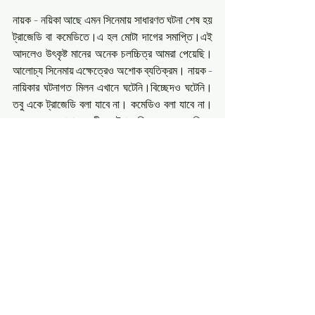
নায়ক - নয়িকা আছে এমন সিনেমায় সাধারণত ঘটনা শেষ হয় 
ট্রাজেডি বা কমেডিতে।এ হল মোটা দাগের সমাপ্তি।এই 
আদলেও উৎকৃষ্ট মানের অনেক চলচ্চিত্র আমরা পেয়েছি। 
আলোচ্য সিনেমায় এক্ষেত্রেও অশোক ব্যতিক্রম। নায়ক - 
নায়িকার ঘটনাগত মিলন এখানে ঘটেনি।বিচ্ছেদও ঘটেনি।  
তবু একে ট্রাজেডি বলা যাবে না। কমেডিও বলা যাবে না।
অনেক সময় আমাদের জীবনে ট্রাজেডির ভেতর কমেডি ও 
কমেডির ভেতর ট্রাজেডি মিশে থাকে। জীবনে সব বিচ্ছেদ 
যেমন, সব মিলনও স্পষ্ট মীমাংসা খুঁজে পায় না। সব প্রেমের 
সার্থকতা মিলনে নয়।বরং মিলনে প্রেম তীক্ষ্ণতা হারিয়ে গোদা 
হয়ে উঠতে পারে।অমিলনেও,বিচ্ছেদ বলা হল না কিন্তু, 
ভালোবাসার ইঙ্গিত থাকে।'হেমন্তের অপরাহ্ণ ' চলচ্চিত্রে 
পরিচালক জীবনের এই সূক্ষ্মতাকে ধরতে চেয়েছেন।নাহলে 
সিনেমার এক্কেবারে শেষের দিকে একটি দৃশ্যে সুধীনবাবুর 
জন্যে পাপিয়ার চোখ দিয়ে টপ টপ করে নীরব অশ্রু ঝরবে 
কেনো? বৃদ্ধ সুধীনবাবু তাঁর অতিবৃদ্ধ বয়সে পাপিয়ার জন্যে 
অভিমানই বা জমিয়ে রাখবেন কেনো!