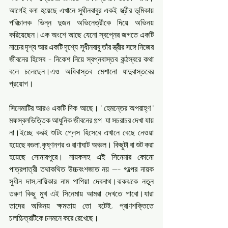
আগেই বলা হয়েছে এখানে সুধীনবাবুর একই স্ত্রীর ভূমিকায় 
পরিচালক ভিন্ন দুজন অভিনেত্রীকে দিয়ে অভিনয় 
করিয়েছেন।এক অংশে আছে যেনো স্বপ্নের জগতে একটি 
নাচের দৃশ্য আর একটি দৃশ্যে সুধীনবাবু তাঁর স্ত্রীর সঙ্গে নিজের 
জীবনের হিসেব - নিকেশ নিয়ে স্বপ্নবাস্তব কন্ঠস্বরে কথা 
বলে চলেছেন।এও অধিবাস্তব মেশানো যাদুবাস্তবের 
প্রয়োগ। 
সিনেমাটির আরও একটি দিক আছে। ' হেমন্তের অপরাহ্ণ ' 
মফস্বলভিত্তিক আধুনিক জীবনের গল্প  যা সচরাচর দেখা যায় 
না।ইচ্ছে করই শুটিং প্লেস হিসেবে এখানে বেছে নেওয়া 
হয়েছে বগুলা,কৃষ্ণনগর ও রাণাঘাট অঞ্চল। কিছুটা বা শুট করা 
হয়েছে সোনারপুরে। নায়কসহ এই সিনেমার কোনো 
পাত্রপাত্রী তথাকথিত উচ্চবংশজাত নয় --- গল্পের নায়ক 
সুধীন দাস,নায়িকার নাম পাপিয়া দেবনাথ।ঝকঝকে নতুন 
তরুণ কিছু মুখ এই সিনেমায় আমরা দেখতে পাবো।যারা 
তাদের অভিনয় ক্ষমতায় তো বটেই, প্রাণশক্তিতে 
চলচ্চিত্রটিকে চনমনে করে রেখেছে।