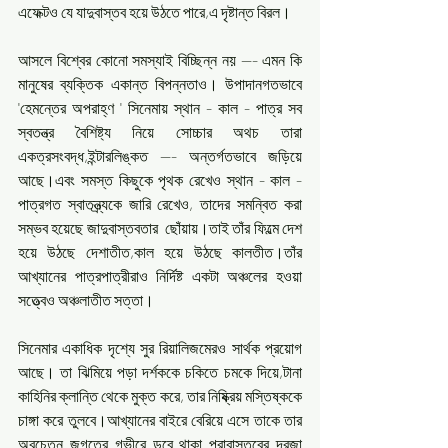
এফেক্টও যে যাদুবাস্তব হয়ে উঠতে পারে,এ দৃষ্টান্ত বিরল।
আসলে বিশ্বের কোনো সমস্যাই বিচ্ছিন্ন নয় --- এমন কি 
মানুষের ব্যক্তিক একান্ত বিপন্নতাও। উপাদানগতভাবে 
'হেমন্তের অপরাহ্ণ ' সিনেমায় স্থান - কাল - পাত্র সব 
স্বতন্ত্র বৈশিষ্ট্য নিয়ে সোচ্চার অথচ তারা 
একত্রসংবদ্ধ,ইন্টারলিঙ্কত --- অন্তর্গতভাবে জড়িয়ে 
আছে।এবং সমস্ত কিছুকে পৃথক রেখেও স্থান - কাল - 
পাত্রগত স্বাতন্ত্র্যকে জারি রেখেও, তাদের সমন্বিত করা 
সম্ভব হয়েছে জাদুবাস্তবতার  ছোঁয়ায়।তাই তাঁর ফিল্মে দেশ 
হয়ে উঠছে দেশাতীত,কাল হয়ে উঠছে কালতীত।তাঁর 
আখ্যানের পাত্রপাত্রীরাও নির্দিষ্ট একটা অঞ্চলের হওয়া 
সত্ত্বেও অঞ্চলাতীত সত্তা। 
সিনেমার একাধিক দৃশ্যে সুর রিয়ালিজমেরও সার্থক প্রয়োগ 
আছে। তা ঝিমিয়ে পড়া দর্শককে চকিতে চমকে দিয়ে,টানা 
কাহিনির ক্লান্তি থেকে মুক্ত করে, তার নিষ্ক্রিয় মস্তিষ্ককে 
চাঙ্গা করে তুলবে।আখ্যানের বাইরে বেরিয়ে এসে তাকে তার 
অবচেতন জগতের গভীরে ডুবে থাকা পরাবাস্তবের দরজা 