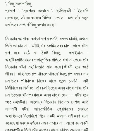
', 'কিছু সংলাপ কিছু 
প্রলাপ ', 'স্বপ্নের সন্ধানে ', 'ব্যতিক্রমী ' ইত্যাদি 
দেখেছেন, তাঁদের কাছেও রিলিজ - পেতে - চলা তাঁর নতুন 
চলচ্চিত্র সম্পর্কে কিছু বলবার আছে। 
সিনেমায় অশোক  কখনো গল্প বলেননি, বলতে চাননি, এখনো 
তিনি তা চান না। এটাই ওঁর চলচ্চিত্রের চাল।তাতে ঘটনা 
গল্প হয়ে ওঠে না ঠিকই কিন্তু  ক্লাইমাক্স - 
অ্যান্টিক্লাইম্যাক্সের গতানুগতিক গলিতে বাধা না পেয়ে, তাঁর 
সিনেমায় ঘটনা মহাবিস্তৃতি লাভ করে।জীবনী হয়ে ওঠে 
জীবন। কাহিনিতে গল্প থাকলে থাকবে কিন্তু গল্প বলবার দায় 
চলচ্চিত্র পরিচালক নিজের হাতে তুলে নেননি। এই 
নির্দায়িত্বের নির্ভারতা তাঁর চলচ্চিত্রে অন্য মাত্রা পায়, তাঁর 
চলচ্চিত্রের ঘটনাপ্রবাহকে অন্য মাত্রা দেয় --- ঘটনা হয়ে 
ওঠে মহাঘটনা। আলোচ্য সিনেমায় নিতান্ত দেশজ অতি 
সাদামাটা ঘটনা আন্তর্জাতিক প্রেক্ষিতের স্রোতে 
অঙ্গাঙ্গিভাবে মিলেমিশে গিয়ে একটা আলাদা সমীকরণ রচনা 
করেছে যা মনস্ক দর্শকের নজর এড়াবে না। এতো বড় একটা 
প্রেক্ষাপটকে তিনি তাঁর আগের কোনো ছবিতে এভাবে একই 