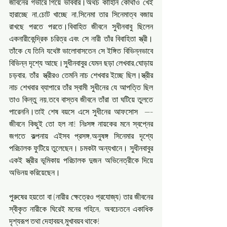
জীবনের গভীরে গিয়ে ভাববার।অথচ কাহিনি কোথাও খেই 
হারাচ্ছে না,চোট খাচ্ছে না,সিনেমা তার সিনেমাত্ব বজায় 
রাখছে পরতে পরতে।বিবাহিত জীবনে সুধীনবাবু ছিলেন 
একনারীকেন্দ্রিক চরিত্র এবং সে নারী তাঁর বিবাহিতা স্ত্রী। 
তাঁকে যে তিনি যথেষ্ট ভালোবাসতেন সে ইঙ্গিত বিভিন্নভাবে 
বিভিন্ন দৃশ্যে আছে।সুধীনবাবুর যেমন ছড়া লেখবার,ঘোড়ায় 
চড়বার, তাঁর  স্ত্রীরও তেমনি নাচ শেখবার ইচ্ছে ছিল।স্ত্রীর 
নাচ শেখবার ব্যাপারে তাঁর স্বামী সুধীনের যে আপত্তি ছিল 
তাও কিন্তু নয়,তবে বাস্তব জীবনে তাঁরা তা ঘটিয়ে তুলতে 
পারেননি।তাই শেষ বয়সে এসে সুধীনের আফসোস  --- 
জীবনে কিছুই তো হল না! নিঃসঙ্গ নায়কের মনে স্বপ্নের 
জগতে কল্পনায় এইসব প্রসঙ্গ,অনুষঙ্গ সিনেমার দৃশ্যে 
পরিচালক ফুটিয়ে তুলেছেন। চমকটা অন্যখানে। সুধীনবাবুর 
একই স্ত্রীর ভূমিকায় পরিচালক দুজন অভিনেত্রীকে দিয়ে 
অভিনয় করিয়েছেন।
পুরুষের হয়তো বা (নারীর ক্ষেত্রেও প্রযোজ্য) তার জীবনের 
স্বীকৃত নারীকে ঘিরেই মনের গহিনে, অবচেতনে একাধিক 
দৃশ্যরূপ তথা দেহাবয়ব,মুখাবয়ব থাকে! 