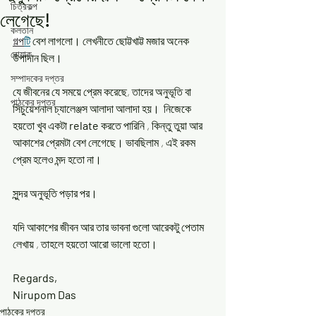
চিত্রকল্প
লেগেছে!
কলতান
গল্প
টি
 বেশ লাগলো। লেখনীতে ছোট্টখাট্ট মজার অনেক 
রোয়াক
উপাদান ছিল।
সম্পাদকের দপ্তর
যে জীবনের যে সময়ে প্রেম করেছে, তাদের অনুভূতি বা 
পাঠকের দপ্তর
সিচুয়েশনাল চ্যালেঞ্জস আলাদা আলাদা হয়।  নিজেকে 
হয়তো খুব একটা 
relate 
করতে পারিনি , কিন্তু তুয়া আর 
আকাশের প্রেমটা বেশ লেগেছে। ভাবছিলাম , এই রকম 
প্রেম হলেও মন্দ হতো না। 
সুন্দর অনুভূতি পড়ার পর।
যদি আকাশের জীবন আর তার ভাবনা গুলো আরেকটু পেতাম 
লেখায় , তাহলে হয়তো আরো ভালো হতো।  
Regards,
Nirupom Das
পাঠকের দপ্তর